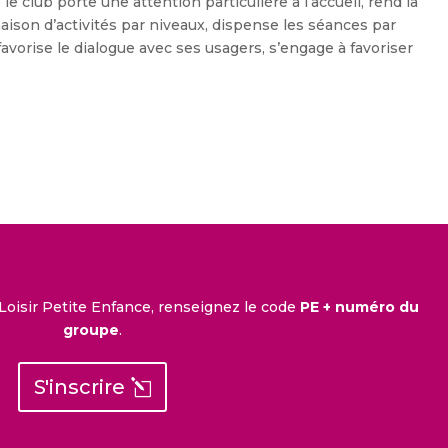
e club porte une attention particulière à l’accueil, rend la
naison d’activités par niveaux, dispense les séances par
avorise le dialogue avec ses usagers, s’engage à favoriser
Loisir Petite Enfance, renseignez le code
PE + numéro du
groupe
.
S'inscrire