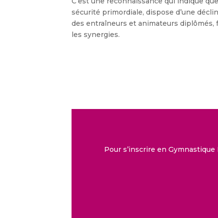
C’est une reconnaissance qui indique que l
sécurité primordiale, dispose d’une décli
des entraîneurs et animateurs diplômés, f
les synergies.
Pour s’inscrire en Gymnastique 