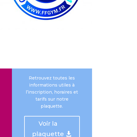
Retrouvez toutes les
informations utiles à
l’inscription, horaires et
tarifs sur notre
plaquette.
Voir la
plaquette