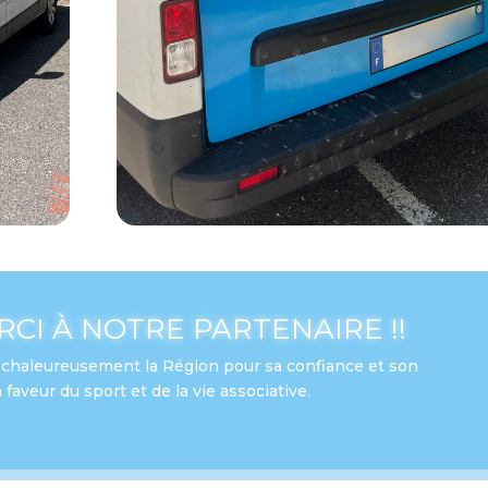
CI À NOTRE PARTENAIRE !!
 chaleureusement la Région pour sa confiance et son
aveur du sport et de la vie associative.