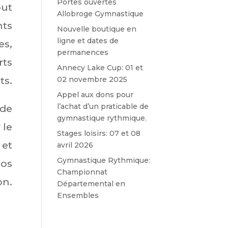
Portes ouvertes
out
Allobroge Gymnastique
nts
Nouvelle boutique en
ligne et dates de
es,
permanences
rts
Annecy Lake Cup: 01 et
ts.
02 novembre 2025
Appel aux dons pour
l’achat d’un praticable de
ide
gymnastique rythmique.
 le
Stages loisirs: 07 et 08
 et
avril 2026
Gymnastique Rythmique:
nos
Championnat
on.
Départemental en
Ensembles