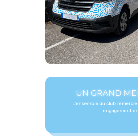
UN GRAND MER
L’ensemble du club remercie
engagement en f